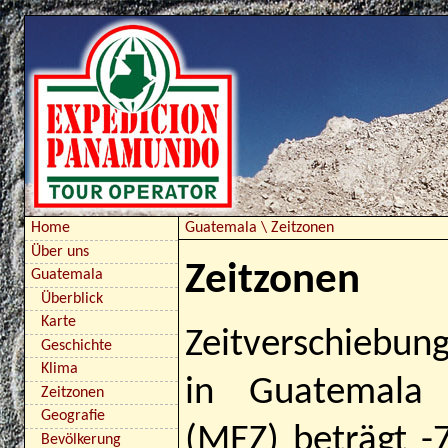
Guatemala
\
Zeitzonen
Home
Über uns
Zeitzonen
Guatemala
Überblick
Karte
Zeitverschiebung
Geschichte
Klima
in Guatemala 
Zeitzonen
Geografie
(MEZ) beträgt -
Bevölkerung