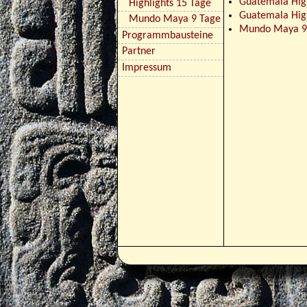
Guatemala Hig
Highlights 15 Tage
Guatemala High
Mundo Maya 9 Tage
Mundo Maya 9 
Programmbausteine
Partner
Impressum