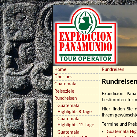
Rundreisen
Home
Über uns
Rundreise
Guatemala
Reiseziele
Expedición Pan
Rundreisen
bestimmten Term
Guatemala
Hier finden Sie
Highlights 8 Tage
Ihrem gewünschte
Guatemala
Termine und Prei
Highlights 12 Tage
Guatemala High
Guatemala