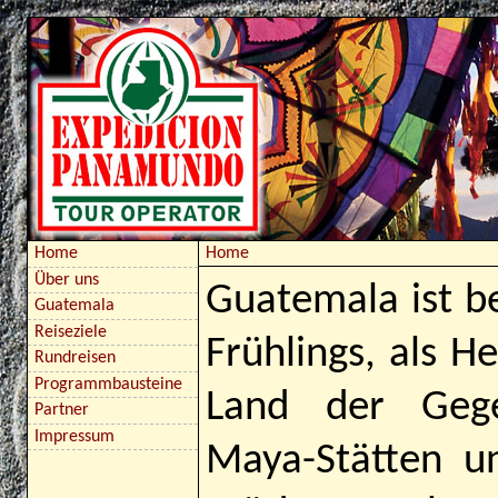
Home
Home
Über uns
Guatemala ist b
Guatemala
Reiseziele
Frühlings, als H
Rundreisen
Programmbausteine
Land der Gege
Partner
Impressum
Maya-Stätten un